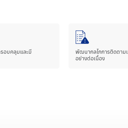
รจัดการความเสี่ยง
ืนของ THIP
สิ่งแวดล้อม
สังคม
การกำกับดูแลและเศรษฐกิจ
ามเสี่ยง
เป้าหมายที่ 10
่ครอบคลุมและมี
พัฒนากลไกการติดตามแ
ลดความเหลื่อมล้ำ
อย่างต่อเนื่อง