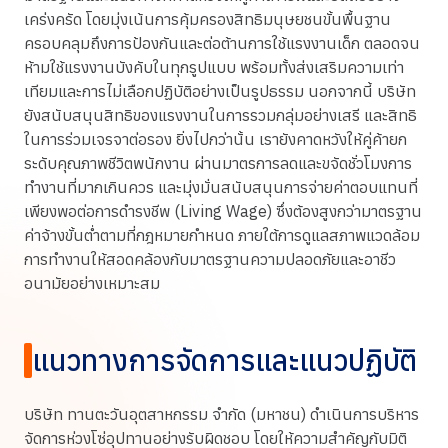
เคร่งครัด โดยมุ่งเน้นการคุ้มครองสิทธิมนุษยชนขั้นพื้นฐาน
ครอบคลุมถึงการป้องกันและต่อต้านการใช้แรงงานเด็ก ตลอดจน
ห้ามใช้แรงงานบังคับในทุกรูปแบบ พร้อมทั้งส่งเสริมความเท่า
เทียมและการไม่เลือกปฏิบัติอย่างเป็นรูปธรรม นอกจากนี้ บริษัท
ยังสนับสนุนสิทธิของแรงงานในการรวมกลุ่มอย่างเสรี และสิทธิ
ในการร่วมเจรจาต่อรอง ยิ่งไปกว่านั้น เรายังคาดหวังให้คู่ค้ายก
ระดับคุณภาพชีวิตพนักงาน ผ่านมาตรการลดและขจัดชั่วโมงการ
ทำงานที่มากเกินควร และมุ่งมั่นสนับสนุนการจ่ายค่าตอบแทนที่
เพียงพอต่อการดำรงชีพ (Living Wage) ซึ่งต้องสูงกว่ามาตรฐาน
ค่าจ้างขั้นต่ำตามที่กฎหมายกำหนด ภายใต้การดูแลสภาพแวดล้อม
การทำงานให้สอดคล้องกับมาตรฐานความปลอดภัยและอาชีว
อนามัยอย่างเหมาะสม
แนวทางการจัดการและแนวปฏิบัติ
บริษัท ทานตะวันอุตสาหกรรม จำกัด (มหาชน) ดำเนินการบริหาร
จัดการห่วงโซ่อุปทานอย่างรับผิดชอบ โดยให้ความสำคัญกับมิติ