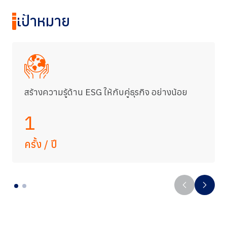
การจัดการห่วงโซ่อุปทาน: ด้าน
EN
|
TH
เป้าหมาย
สังคม
ความยั่งยืน
เป้าหมายที่ 8
งานที่มีคุณค่าและการเติบโตทางเศรษฐกิจ
ความยั่งยืนของ THIP
สร้างความรู้ด้าน ESG ให้กับคู่ธุรกิจ อย่างน้อย
สิ่งแวดล้อม
1
สังคม
ครั้ง / ปี
การกำกับดูแลและเศรษฐกิจ
รายงานและการเปิดเผยข้อมูล